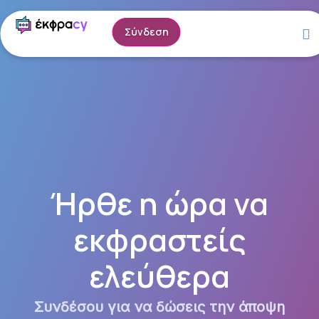
Skip
to
Σύνδεση
content
Ήρθε η ώρα να
εκφραστείς
ελεύθερα
Συνδέσου για να δώσεις την άποψη