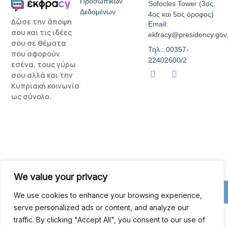
Προσωπικών
Sofocles Tower (3ος,
Δεδομένων
4ος και 5ος όροφος)
Δώσε την άποψη
Email:
σου και τις ιδέες
ekfracy@presidency.gov
σου σε θέματα
Τηλ.: 00357-
που αφορούν
22402600/2
εσένα, τους γύρω
T
I
σου αλλά και την
i
n
Κυπριακή κοινωνία
k
s
ως σύνολο.
t
t
o
a
k
g
r
a
m
We value your privacy
© 2026 All Rights Reserved.
We use cookies to enhance your browsing experience,
serve personalized ads or content, and analyze our
traffic. By clicking "Accept All", you consent to our use of