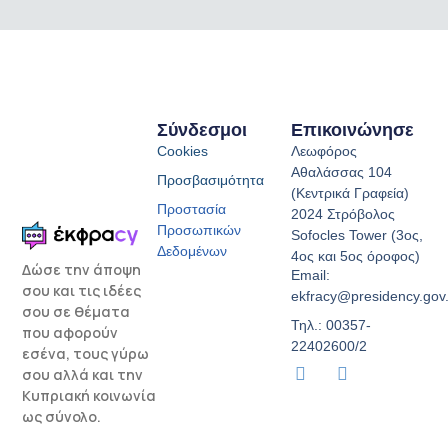
Σύνδεσμοι
Επικοινώνησε
Cookies
Λεωφόρος
Αθαλάσσας 104
Προσβασιμότητα
(Κεντρικά Γραφεία)
Προστασία
2024 Στρόβολος
Προσωπικών
Sofocles Tower (3ος,
Δεδομένων
4ος και 5ος όροφος)
Δώσε την άποψη
Email:
σου και τις ιδέες
ekfracy@presidency.gov
σου σε θέματα
Τηλ.: 00357-
που αφορούν
22402600/2
εσένα, τους γύρω
T
I
σου αλλά και την
i
n
Κυπριακή κοινωνία
k
s
ως σύνολο.
t
t
o
a