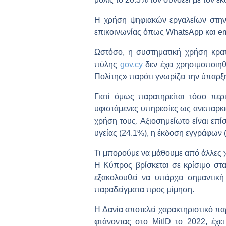
Η χρήση ψηφιακών εργαλείων στην κ
επικοινωνίας όπως WhatsApp και em
Ωστόσο, η συστηματική χρήση κρατ
πύλης
gov.cy
δεν έχει χρησιμοποιη
Πολίτης» παρότι γνωρίζει την ύπαρξή
Γιατί όμως παρατηρείται τόσο πε
υφιστάμενες υπηρεσίες ως ανεπαρκεί
χρήση τους. Αξιοσημείωτο είναι επί
υγείας (24.1%), η έκδοση εγγράφων (
Τι μπορούμε να μάθουμε από άλλες
Η Κύπρος βρίσκεται σε κρίσιμο στα
εξακολουθεί να υπάρχει σημαντικ
παραδείγματα προς μίμηση.
Η Δανία αποτελεί χαρακτηριστικό π
φτάνοντας στο MitID το 2022, έχει