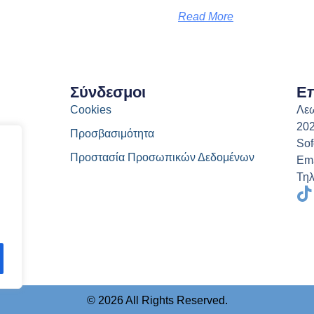
Read More
Σύνδεσμοι
Επ
Cookies
Λεω
202
Προσβασιμότητα
Sof
Προστασία Προσωπικών Δεδομένων
Ema
Τηλ
T
i
k
t
o
k
© 2026 All Rights Reserved.