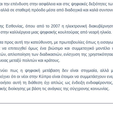
ι την επένδυση στην ασφάλεια και στις ψηφιακές δεξιότητες των
 αλλά σε σταθερή πρόοδο μέσα από διαδοχικά και καλά συντονι
της Εσθονίας, όπου από το 2007 η ηλεκτρονική διακυβέρνησ
 στην καλλιέργεια μιας ψηφιακής κουλτούρας από νεαρή ηλικία.
τα προς αυτή την κατεύθυνση, με πρωτοβουλίες όπως η εισαγωγ
 να επιτευχθεί όμως ένα βιώσιμο και συμμετοχικό μοντέλο ψ
τών, απλοποίηση των διαδικασιών, ενίσχυση της χρηστικότητα
ειας μεταξύ πολιτών και κράτους.
ύει πως η ψηφιακή μετάβαση δεν είναι στιγμιαία, αλλά μ
είχνει ότι οι νέοι στην Κύπρο είναι έτοιμοι να συμμετάσχουν εν
οποιήσει αυτή τη διάθεση όχι απλώς ως ένδειξη ενδιαφέροντος
ής διοίκησης με βάση τις ανάγκες της σύγχρονης κοινωνίας.