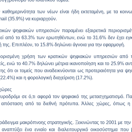
αθημερινότητα των νέων είναι ήδη εκτεταμένη, με τα κοινων
ail (35.9%) να κυριαρχούν.
ικών ψηφιακών υπηρεσιών παραμένει εξαιρετικά περιορισμ
θεί από το 63.3% των ερωτηθέντων, ενώ το 31.6% δεν έχει ε
 της. Επιπλέον, το 15.8% δηλώνει άγνοια για την εφαρμογή.
ριορισμένη χρήση των κρατικών ψηφιακών υπηρεσιών από το
ς, ενώ το 40.7% δηλώνει μέτρια ικανοποίηση και το 25.9% αντ
σης ότι οι τομείς που αναδεικνύονται ως προτεραιότητα για ψη
22.4%) και η φορολογική διαχείριση (17.2%).
 χώρες
υροδρόμι σε ό,τι αφορά τον ψηφιακό της μετασχηματισμό. Πα
ή απόσταση από τα διεθνή πρότυπα. Άλλες χώρες, όπως η
αράδειγμα μακρόπνοης στρατηγικής. Ξεκινώντας το 2001 με τ
 αναπτύξει ένα ενιαίο και διαλειτουργικό οικοσύστημα που 