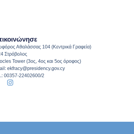
ικοινώνησε
φόρος Αθαλάσσας 104 (Κεντρικά Γραφεία)
4 Στρόβολος
ocles Tower (3ος, 4ος και 5ος όροφος)
il: ekfracy@presidency.gov.cy
.: 00357-22402600/2
I
n
s
t
a
g
r
a