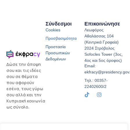
Σύνδεσμοι
Επικοινώνησε
Cookies
Λεωφόρος
Αθαλάσσας 104
Προσβασιμότητα
(Κεντρικά Γραφεία)
Προστασία
2024 Στρόβολος
Προσωπικών
Sofocles Tower (3ος,
Δεδομένων
4ος και 5ος όροφος)
Δώσε την άποψη
Email:
σου και τις ιδέες
ekfracy@presidency.gov
σου σε θέματα
Τηλ.: 00357-
που αφορούν
22402600/2
εσένα, τους γύρω
T
I
σου αλλά και την
i
n
Κυπριακή κοινωνία
k
s
ως σύνολο.
t
t
o
a
k
g
r